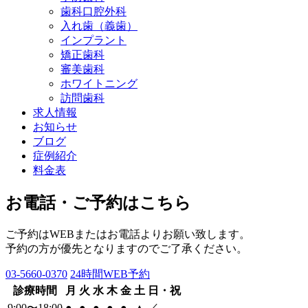
歯科口腔外科
入れ歯（義歯）
インプラント
矯正歯科
審美歯科
ホワイトニング
訪問歯科
求人情報
お知らせ
ブログ
症例紹介
料金表
お電話・ご予約はこちら
ご予約はWEBまたはお電話よりお願い致します。
予約の方が優先となりますのでご了承ください。
03-5660-0370
24時間WEB予約
診療時間
月
火
水
木
金
土
日・祝
9:00〜18:00
●
●
●
●
●
▲
／